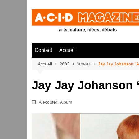
Aller
au
contenu
Contact
Accueil
Accueil
2003
janvier
Jay Jay Johanson “
Jay Jay Johanson 
A écouter
,
Album