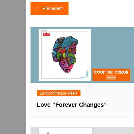
Navigation
Précédent
de
l’article
La discothèque idéale
Love “Forever Changes”