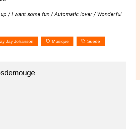
 up / I want some fun / Automatic lover / Wonderful
Jay Jay Johanson
Musique
Suède
osdemouge