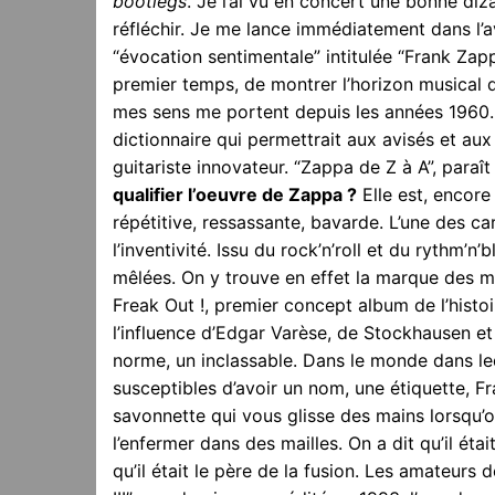
bootlegs
. Je l’ai vu en concert une bonne diz
réfléchir. Je me lance immédiatement dans l’a
“évocation sentimentale” intitulée “Frank Zap
premier temps, de montrer l’horizon musical d
mes sens me portent depuis les années 1960.
dictionnaire qui permettrait aux avisés et a
guitariste innovateur. “Zappa de Z à A”, para
qualifier l’oeuvre de Zappa ?
Elle est, encore
répétitive, ressassante, bavarde. L’une des ca
l’inventivité. Issu du rock’n’roll et du rythm’n’
mêlées. On y trouve en effet la marque des m
Freak Out !, premier concept album de l’histoir
l’influence d’Edgar Varèse, de Stockhausen e
norme, un inclassable. Dans le monde dans leq
susceptibles d’avoir un nom, une étiquette, 
savonnette qui vous glisse des mains lorsqu’on
l’enfermer dans des mailles. On a dit qu’il ét
qu’il était le père de la fusion. Les amateurs