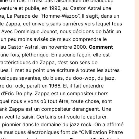
aine de fois. Il n’est pas raisonnable de beaucoup
venture et publie, en 1996, au Castor Astral une
pa, La Parade de l’Homme-Wazoo”. Il s’agit, dans un
e Zappa, cet univers sans barrières vers lequel tous
 Avec Dominique Jeunot, nous décidons de bâtir un
ux un peu moins avisés de mieux comprendre le
ît au Castor Astral, en novembre 2000.
Comment
 une fois, pléthorique. En aucune façon, elle est
ractéristiques de Zappa, c’est son sens de
blues, il met au point une écriture à toutes les autres
usiques savantes, du blues, du doo-wop, du jazz.
e du rock, paraît en 1966. Et il fait entendre
t d’Eric Dolphy. Zappa est un compositeur hors
uel nous vivons où tout être, toute chose, sont
Frank Zappa est un compositeur dérangeant. Une
 veut le saisir. Certains ont voulu le capturer,
ait pionnier dans le domaine du jazz rock. On a affirmé
 de musiques électroniques font de “Civilization Phaze