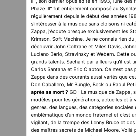
III”, son dernier opus édité en 1993, l’une de
Phaze III” fut entièrement composé au Synclav
régulièrement depuis le début des années 198
s’intéresser à la musique sans cloisons ni caté
Zappa, j’écoute presque exclusivement les Ston
Krimson, Soft Machine. Je ne connais rien du
découvrir John Coltrane et Miles Davis, John
Luciano Berio, Stravinsky et Webern. Cette o
grands talents. Sachant par ailleurs qu’il est 
Carlos Santana et Eric Clapton. Ce n’est pas pa
Zappa dans des courants aussi variés que ceu
Don Caballero, Mr Bungle, Beck ou Raoul Peti
après sa mort ?
GD : La musique de Zappa, so
modèles pour les générations, actuelles et à 
genres, des langues, des catégories sociales 
emblématique d’un monde fraternel et c’est un
vigilant, de la trempe des Lenny Bruce et des
des maîtres secrets de Michael Moore. Voilà 