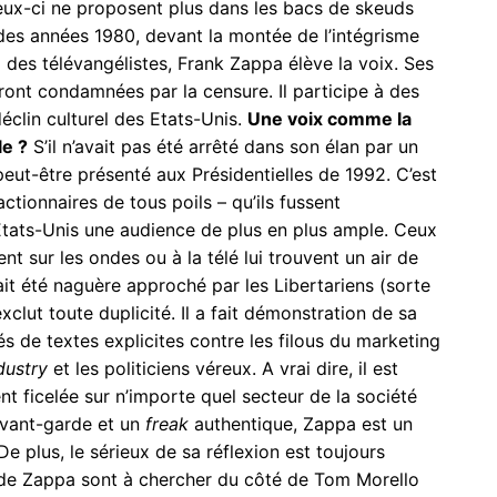
 ceux-ci ne proposent plus dans les bacs de skeuds
es années 1980, devant la montée de l’intégrisme
 des télévangélistes, Frank Zappa élève la voix. Ses
ront condamnées par la censure. Il participe à des
éclin culturel des Etats-Unis.
Une voix comme la
le ?
S’il n’avait pas été arrêté dans son élan par un
peut-être présenté aux Présidentielles de 1992. C’est
actionnaires de tous poils – qu’ils fussent
Etats-Unis une audience de plus en plus ample. Ceux
nt sur les ondes ou à la télé lui trouvent un air de
vait été naguère approché par les Libertariens (sorte
xclut toute duplicité. Il a fait démonstration de sa
s de textes explicites contre les filous du marketing
dustry
et les politiciens véreux. A vrai dire, il est
 ficelée sur n’importe quel secteur de la société
’avant-garde et un
freak
authentique, Zappa est un
e plus, le sérieux de sa réflexion est toujours
rs de Zappa sont à chercher du côté de Tom Morello