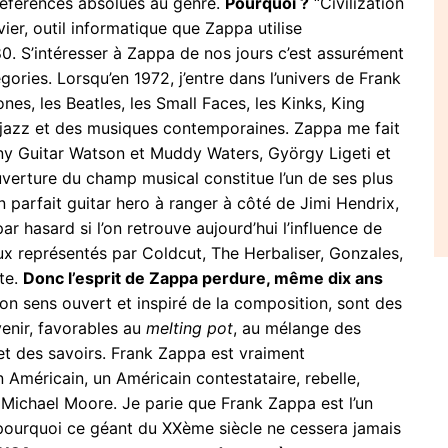
s références absolues au genre.
Pourquoi ?
“Civilization
ier, outil informatique que Zappa utilise
0. S’intéresser à Zappa de nos jours c’est assurément
gories. Lorsqu’en 1972, j’entre dans l’univers de Frank
es, les Beatles, les Small Faces, les Kinks, King
 jazz et des musiques contemporaines. Zappa me fait
ny Guitar Watson et Muddy Waters, György Ligeti et
uverture du champ musical constitue l’un de ses plus
un parfait guitar hero à ranger à côté de Jimi Hendrix,
r hasard si l’on retrouve aujourd’hui l’influence de
x représentés par Coldcut, The Herbaliser, Gonzales,
te.
Donc l’esprit de Zappa perdure, même dix ans
n sens ouvert et inspiré de la composition, sont des
venir, favorables au
melting pot
, au mélange des
et des savoirs. Frank Zappa est vraiment
 Américain, un Américain contestataire, rebelle,
 Michael Moore. Je parie que Frank Zappa est l’un
pourquoi ce géant du XXème siècle ne cessera jamais