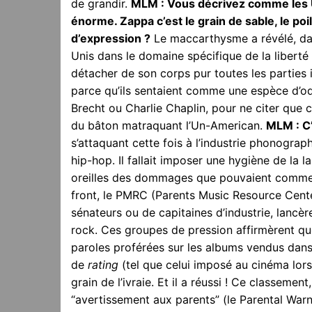
de grandir.
MLM : Vous décrivez comme les 
énorme. Zappa c’est le grain de sable, le poil
d’expression ?
Le maccarthysme a révélé, dan
Unis dans le domaine spécifique de la liberté d
détacher de son corps pur toutes les parties 
parce qu’ils sentaient comme une espèce d’o
Brecht ou Charlie Chaplin, pour ne citer que 
du bâton matraquant l’Un-American.
MLM : C’
s’attaquant cette fois à l’industrie phonogra
hip-hop. Il fallait imposer une hygiène de la l
oreilles des dommages que pouvaient commettr
front, le PMRC (Parents Music Resource Cent
sénateurs ou de capitaines d’industrie, lancère
rock. Ces groupes de pression affirmèrent que
paroles proférées sur les albums vendus da
de
rating
(tel que celui imposé au cinéma lorsq
grain de l’ivraie. Et il a réussi ! Ce classeme
“avertissement aux parents” (le Parental Warn