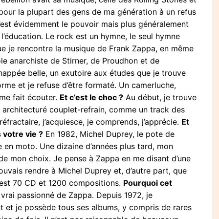
 pour la plupart des gens de ma génération à un refus
c’est évidemment le pouvoir mais plus généralement
e l’éducation. Le rock est un hymne, le seul hymne
 que je rencontre la musique de Frank Zappa, en même
ole anarchiste de Stirner, de Proudhon et de
happée belle, un exutoire aux études que je trouve
orme et je refuse d’être formaté. Un camerluche,
 me fait écouter.
Et c’est le choc ?
Au début, je trouve
e, architecturé couplet-refrain, comme un track des
réfractaire, j’acquiesce, je comprends, j’apprécie.
Et
votre vie ?
En 1982, Michel Duprey, le pote de
ue en moto. Une dizaine d’années plus tard, mon
 de mon choix. Je pense à Zappa en me disant d’une
ouvais rendre à Michel Duprey et, d’autre part, que
c’est 70 CD et 1200 compositions.
Pourquoi cet
 vrai passionné de Zappa. Depuis 1972, je
t et je possède tous ses albums, y compris de rares