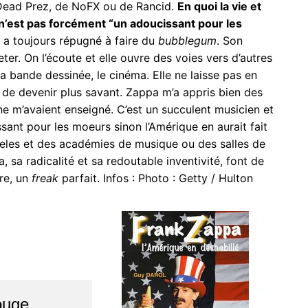
 Dead Prez, de NoFX ou de Rancid.
En quoi la vie et
n’est pas forcément “un adoucissant pour les
a toujours répugné à faire du
bubblegum
. Son
er. On l’écoute et elle ouvre des voies vers d’autres
la bande dessinée, le cinéma. Elle ne laisse pas en
r de devenir plus savant. Zappa m’a appris bien des
e ne m’avaient enseigné. C’est un succulent musicien et
sant pour les moeurs sinon l’Amérique en aurait fait
Angeles et des académies de musique ou des salles de
, sa radicalité et sa redoutable inventivité, font de
ure, un
freak
parfait. Infos : Photo : Getty / Hulton
ouge