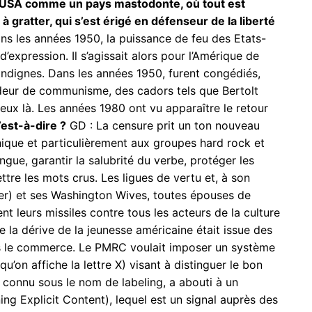
USA comme un pays mastodonte, où tout est
 à gratter, qui s’est érigé en défenseur de la liberté
s les années 1950, la puissance de feu des Etats-
’expression. Il s’agissait alors pour l’Amérique de
indignes. Dans les années 1950, furent congédiés,
deur de communisme, des cadors tels que Bertolt
ceux là. Les années 1980 ont vu apparaître le retour
est-à-dire ?
GD : La censure prit un ton nouveau
phique et particulièrement aux groupes hard rock et
angue, garantir la salubrité du verbe, protéger les
e les mots crus. Les ligues de vertu et, à son
er) et ses Washington Wives, toutes épouses de
nt leurs missiles contre tous les acteurs de la culture
 la dérive de la jeunesse américaine était issue des
ns le commerce. Le PMRC voulait imposer un système
u’on affiche la lettre X) visant à distinguer le bon
nt, connu sous le nom de labeling, a abouti à un
ing Explicit Content), lequel est un signal auprès des