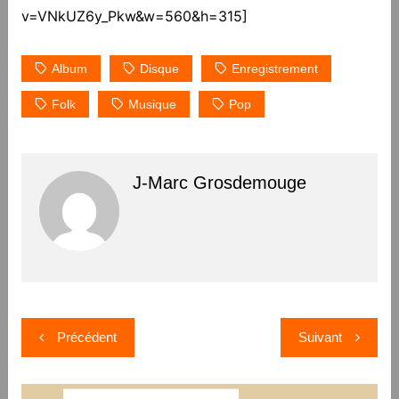
v=VNkUZ6y_Pkw&w=560&h=315]
Album
Disque
Enregistrement
Folk
Musique
Pop
J-Marc Grosdemouge
Navigation
Précédent
Suivant
de
l’article