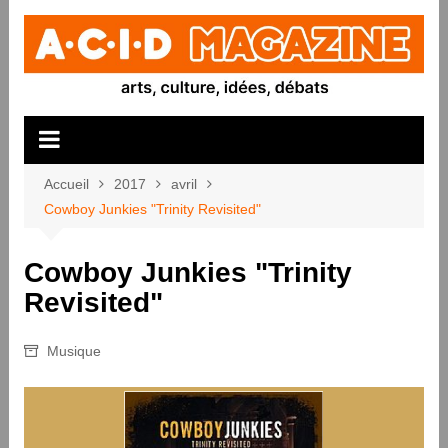
Aller
au
contenu
Accueil
2017
avril
Cowboy Junkies "Trinity Revisited"
Cowboy Junkies "Trinity
Revisited"
Musique