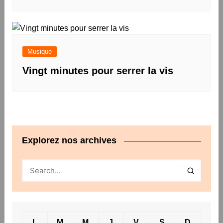
Musique
Vingt minutes pour serrer la vis
Explorez nos archives
L
M
M
J
V
S
D