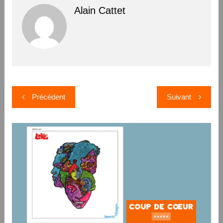
Alain Cattet
Navigation
Précédent
Suivant
de
l’article