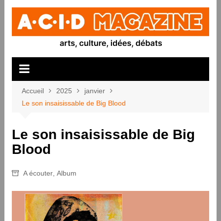
Aller
au
contenu
Accueil
2025
janvier
Le son insaisissable de Big Blood
Le son insaisissable de Big
Blood
A écouter
,
Album