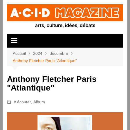
Aller
au
contenu
Accueil
2024
décembre
Anthony Fletcher Paris "Atlantique"
Anthony Fletcher Paris
"Atlantique"
A écouter
,
Album