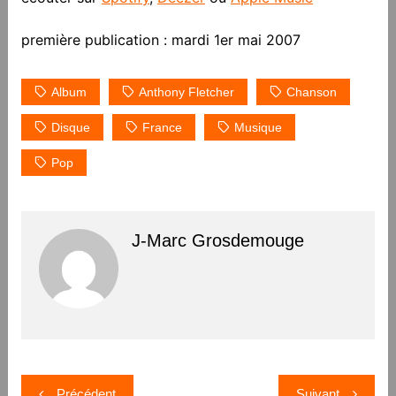
première publication : mardi 1er mai 2007
Album
Anthony Fletcher
Chanson
Disque
France
Musique
Pop
J-Marc Grosdemouge
Navigation
Précédent
Suivant