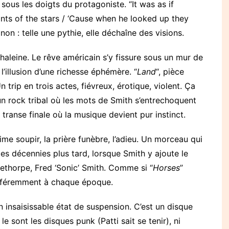
ous les doigts du protagoniste. “It was as if
nts of the stars / ‘Cause when he looked up they
 non : telle une pythie, elle déchaîne des visions.
 haleine. Le rêve américain s’y fissure sous un mur de
l’illusion d’une richesse éphémère. “
Land
“, pièce
trip en trois actes, fiévreux, érotique, violent. Ça
n rock tribal où les mots de Smith s’entrechoquent
transe finale où la musique devient pur instinct.
ltime soupir, la prière funèbre, l’adieu. Un morceau qui
s décennies plus tard, lorsque Smith y ajoute le
ethorpe, Fred ‘Sonic’ Smith. Comme si “
Horses
”
différemment à chaque époque.
on insaisissable état de suspension. C’est un disque
 sont les disques punk (Patti sait se tenir), ni