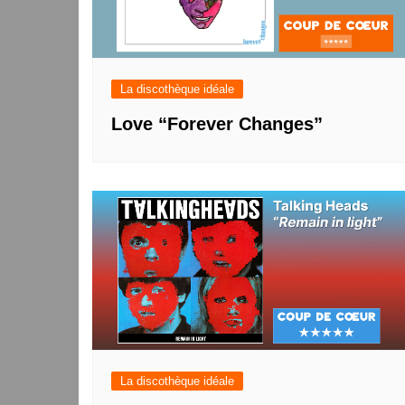
La discothèque idéale
Love “Forever Changes”
La discothèque idéale