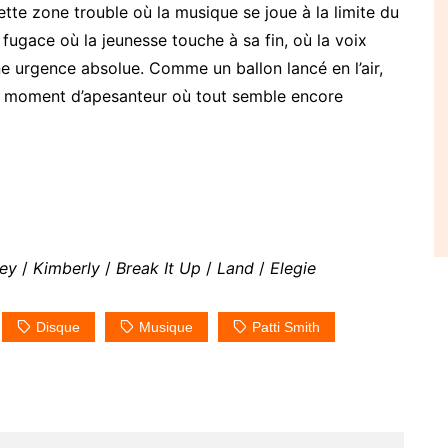
te zone trouble où la musique se joue à la limite du
 fugace où la jeunesse touche à sa fin, où la voix
ne urgence absolue. Comme un ballon lancé en l’air,
ce moment d’apesanteur où tout semble encore
ey
/
Kimberly
/
Break It Up
/
Land
/
Elegie
Disque
Musique
Patti Smith