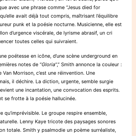
isque avec une phrase comme “Jesus died for
u’elle avait déjà tout compris, maîtrisant l’équilibre
 fureur punk et la poésie nocturne. Musicienne, elle est
llon d’urgence viscérale, de lyrisme abrasif, un cri
uencer toutes celles qui suivraient.
une poétesse en icône, d’une scène underground en
remières notes de “
Gloria
“,” Smith annonce la couleur :
e Van Morrison, c’est une réinvention. Une
ais, il déchire. La diction, urgente, semble surgie
devient une incantation, une convocation des esprits.
t se frotte à la poésie hallucinée.
bre qu’imprévisible. Le groupe respire ensemble,
aturelle. Lenny Kaye tricote des paysages sonores
on totale. Smith y psalmodie un poème surréaliste,