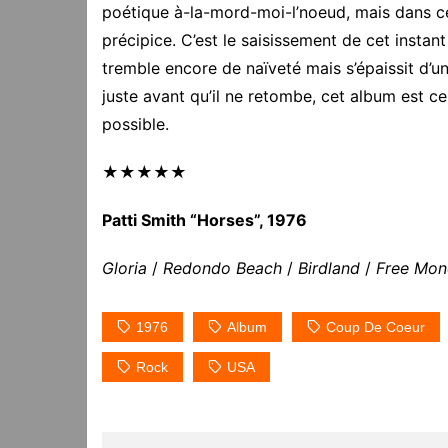
poétique à-la-mord-moi-l’noeud, mais dans cet
précipice. C’est le saisissement de cet instant
tremble encore de naïveté mais s’épaissit d’u
juste avant qu’il ne retombe, cet album est 
possible.
★★★★★
Patti Smith “Horses”, 1976
Gloria
/
Redondo Beach
/
Birdland
/
Free Mon
1976
Album
Coup De Coeur
Rock
USA