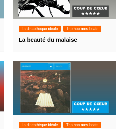
La discothèque idéale
Trip-hop mes beats
La beauté du malaise
La discothèque idéale
Trip-hop mes beats