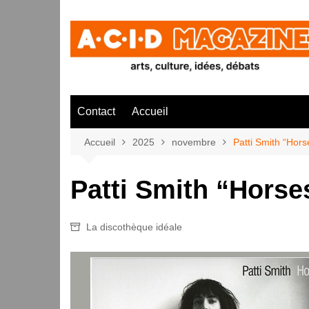
Aller
au
contenu
Contact
Accueil
Accueil
2025
novembre
Patti Smith “Hors
Patti Smith “Horse
La discothèque idéale