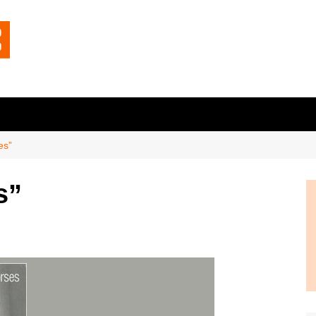
es”
s”