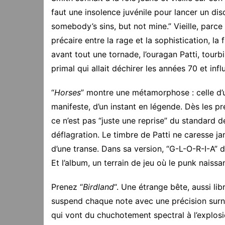
faut une insolence juvénile pour lancer un d
somebody’s sins, but not mine.” Vieille, parce q
précaire entre la rage et la sophistication, la
avant tout une tornade, l’ouragan Patti, tourbi
primal qui allait déchirer les années 70 et infl
“
Horses
” montre une métamorphose : celle d’
manifeste, d’un instant en légende. Dès les p
ce n’est pas “juste une reprise” du standard d
déflagration. Le timbre de Patti ne caresse jam
d’une transe. Dans sa version, “G-L-O-R-I-A” 
Et l’album, un terrain de jeu où le punk naissan
Prenez “
Birdland
“. Une étrange bête, aussi li
suspend chaque note avec une précision surn
qui vont du chuchotement spectral à l’explosi