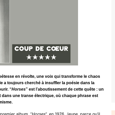
étesse en révolte, une voix qui transforme le chaos
e a toujours cherché à insuffler la poésie dans la
rir. “
Horses
” est l’aboutissement de cette quête : un
t dans une transe électrique, où chaque phrase est
rmisme.
n premier album, “
Horses
“, en 1976. Jeune, parce qu’il