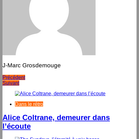
J-Marc Grosdemouge
Navigation
Précédent
Suivant
de
l’article
Dans le rétro
Alice Coltrane, demeurer dans
l’écoute