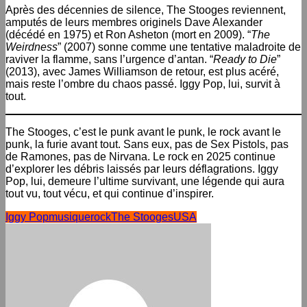
Après des décennies de silence, The Stooges reviennent,
amputés de leurs membres originels Dave Alexander
(décédé en 1975) et Ron Asheton (mort en 2009). “
The
Weirdness
” (2007) sonne comme une tentative maladroite de
raviver la flamme, sans l’urgence d’antan. “
Ready to Die
”
(2013), avec James Williamson de retour, est plus acéré,
mais reste l’ombre du chaos passé. Iggy Pop, lui, survit à
tout.
The Stooges, c’est le punk avant le punk, le rock avant le
punk, la furie avant tout. Sans eux, pas de Sex Pistols, pas
de Ramones, pas de Nirvana. Le rock en 2025 continue
d’explorer les débris laissés par leurs déflagrations. Iggy
Pop, lui, demeure l’ultime survivant, une légende qui aura
tout vu, tout vécu, et qui continue d’inspirer.
Iggy Pop
musique
rock
The Stooges
USA