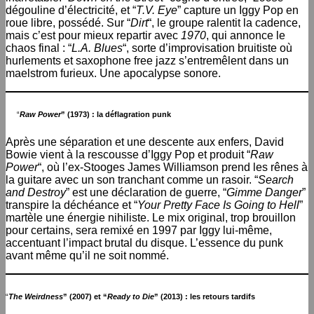
dégouline d’électricité, et “
T.V. Eye
” capture un Iggy Pop en
roue libre, possédé. Sur “
Dirt
“, le groupe ralentit la cadence,
mais c’est pour mieux repartir avec
1970
, qui annonce le
chaos final : “
L.A. Blues
“, sorte d’improvisation bruitiste où
hurlements et saxophone free jazz s’entremêlent dans un
maelstrom furieux. Une apocalypse sonore.
“
Raw Power
” (1973) : la déflagration punk
Après une séparation et une descente aux enfers, David
Bowie vient à la rescousse d’Iggy Pop et produit “
Raw
Power
“, où l’ex-Stooges James Williamson prend les rênes à
la guitare avec un son tranchant comme un rasoir. “
Search
and Destroy
” est une déclaration de guerre, “
Gimme Danger
”
transpire la déchéance et “
Your Pretty Face Is Going to Hell
”
martèle une énergie nihiliste. Le mix original, trop brouillon
pour certains, sera remixé en 1997 par Iggy lui-même,
accentuant l’impact brutal du disque. L’essence du punk
avant même qu’il ne soit nommé.
“
The Weirdness
” (2007) et “
Ready to Die
” (2013) : les retours tardifs