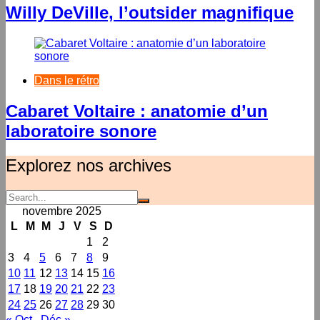
Willy DeVille, l’outsider magnifique
Dans le rétro
Cabaret Voltaire : anatomie d’un
laboratoire sonore
Explorez nos archives
novembre 2025
L
M
M
J
V
S
D
1
2
3
4
5
6
7
8
9
10
11
12
13
14
15
16
17
18
19
20
21
22
23
24
25
26
27
28
29
30
« Oct
Déc »