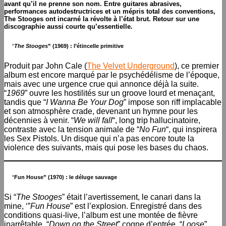
avant qu’il ne prenne son nom. Entre guitares abrasives,
performances autodestructrices et un mépris total des conventions,
The Stooges ont incarné la révolte à l’état brut. Retour sur une
discographie aussi courte qu’essentielle.
“
The Stooges
” (1969) : l’étincelle primitive
Produit par John Cale (
The Velvet Underground
), ce premier
album est encore marqué par le psychédélisme de l’époque,
mais avec une urgence crue qui annonce déjà la suite.
“
1969
” ouvre les hostilités sur un groove lourd et menaçant,
tandis que “
I Wanna Be Your Dog
” impose son riff implacable
et son atmosphère crade, devenant un hymne pour les
décennies à venir. “
We will fall
“, long trip hallucinatoire,
contraste avec la tension animale de “
No Fun
“, qui inspirera
les Sex Pistols. Un disque qui n’a pas encore toute la
violence des suivants, mais qui pose les bases du chaos.
“
Fun House” (1970) : le déluge sauvage
Si “
The Stooges
” était l’avertissement, le canari dans la
mine, ‘”
Fun House
” est l’explosion. Enregistré dans des
conditions quasi-live, l’album est une montée de fièvre
inarrêtable. “
Down on the Street
” cogne d’entrée, “
Loose
”