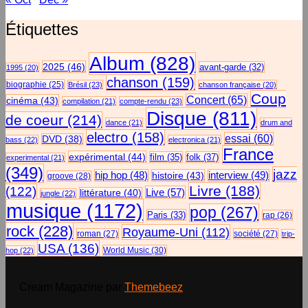
Étiquettes
Album
(828)
2025
(46)
avant-garde
(32)
1995
(20)
chanson
(159)
biographie
(25)
Brésil
(23)
chanson française
(20)
Coup
Concert
(65)
cinéma
(43)
compilation
(21)
compte-rendu
(23)
Disque
(811)
de coeur
(214)
dance
(21)
drum and
electro
(158)
essai
(60)
DVD
(38)
bass
(22)
electronica
(21)
France
expérimental
(44)
film
(35)
folk
(37)
experimental
(21)
(349)
jazz
hip hop
(48)
histoire
(43)
interview
(49)
groove
(28)
Livre
(188)
(122)
Live
(57)
littérature
(40)
jungle
(22)
musique
(1172)
pop
(267)
Paris
(33)
rap
(26)
rock
(228)
Royaume-Uni
(112)
roman
(27)
société
(27)
trip-
USA
(136)
World Music
(30)
hop
(22)
Cream Magazine par
Themebeez