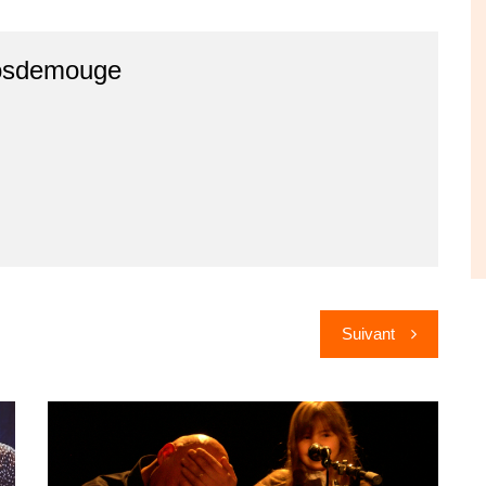
osdemouge
Suivant