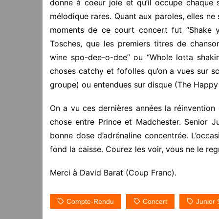
donne à coeur joie et qu’il occupe chaque 
mélodique rares. Quant aux paroles, elles ne 
moments de ce court concert fut “Shake yo
Tosches, que les premiers titres de chanso
wine spo-dee-o-dee” ou “Whole lotta shakin
choses catchy et fofolles qu’on a vues sur s
groupe) ou entendues sur disque (The Happy
On a vu ces dernières années la réinvention
chose entre Prince et Madchester. Senior J
bonne dose d’adrénaline concentrée. L’occ
fond la caisse. Courez les voir, vous ne le re
Merci à David Barat (Coup Franc).
Compte-Rendu
Concert
Junior 