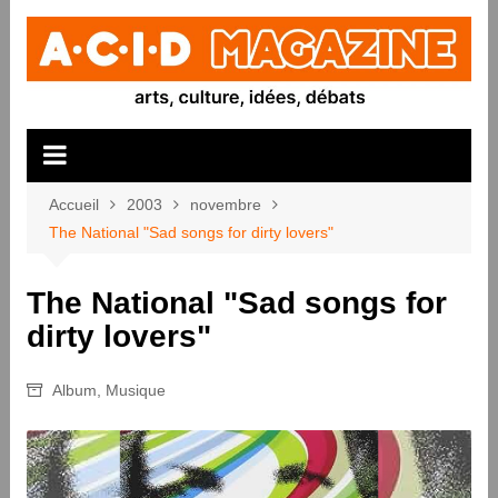
Aller
au
contenu
Accueil
2003
novembre
The National "Sad songs for dirty lovers"
The National "Sad songs for
dirty lovers"
Album
,
Musique