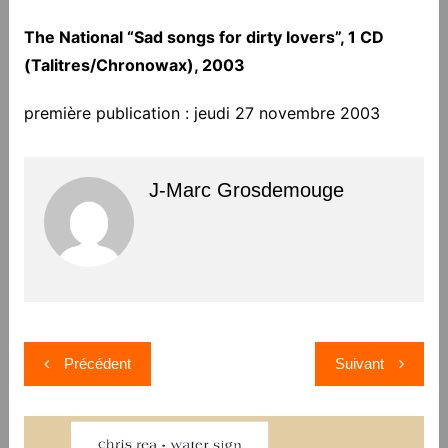
The National “Sad songs for dirty lovers”, 1 CD
(Talitres/Chronowax), 2003
première publication : jeudi 27 novembre 2003
J-Marc Grosdemouge
Navigation
Précédent
Suivant
de
l’article