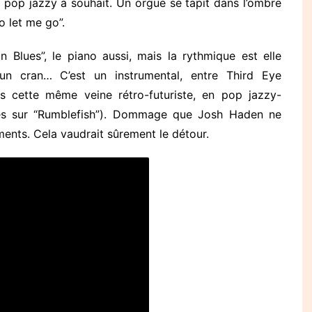
 pop jazzy à souhait. Un orgue se tapit dans l’ombre
o let me go”.
n Blues”, le piano aussi, mais la rythmique est elle
d’un cran… C’est un instrumental, entre Third Eye
 cette même veine rétro-futuriste, en pop jazzy-
vres sur “Rumblefish”). Dommage que Josh Haden ne
ments. Cela vaudrait sûrement le détour.