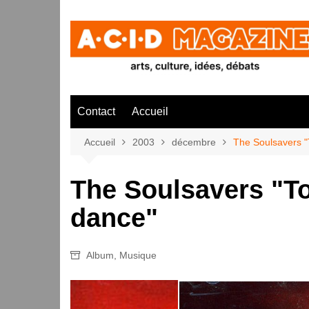
Aller
au
contenu
Contact
Accueil
Accueil
2003
décembre
The Soulsavers "
The Soulsavers "T
dance"
Album
,
Musique