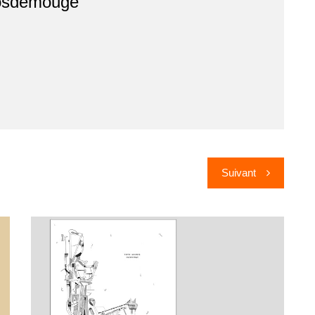
osdemouge
Suivant