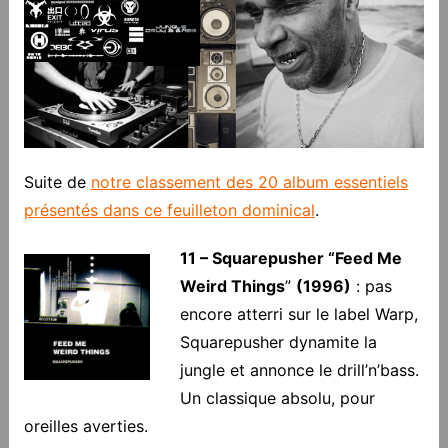
Suite de
notre classement des 20 album essentiels
présentés dans ce feuilleton dominical
.
11 – Squarepusher “Feed Me
Weird Things
”
(1996)
: pas
encore atterri sur le label Warp,
Squarepusher dynamite la
jungle et annonce le drill’n’bass.
Un classique absolu, pour
oreilles averties.