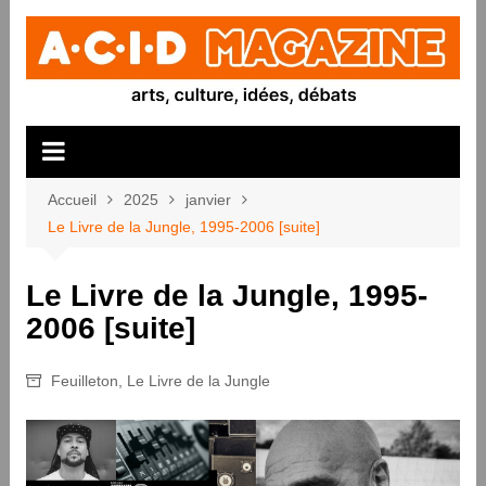
Aller
au
contenu
Accueil
2025
janvier
Le Livre de la Jungle, 1995-2006 [suite]
Le Livre de la Jungle, 1995-
2006 [suite]
Feuilleton
,
Le Livre de la Jungle