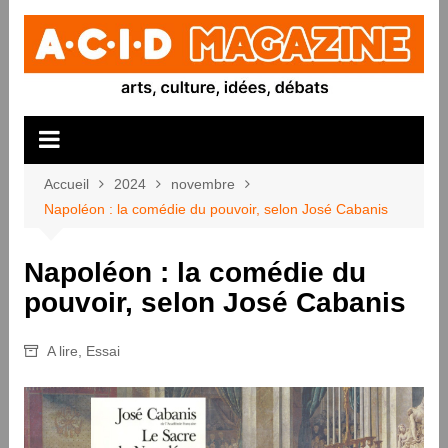
Aller
au
contenu
Accueil
2024
novembre
Napoléon : la comédie du pouvoir, selon José Cabanis
Napoléon : la comédie du
pouvoir, selon José Cabanis
A lire
,
Essai