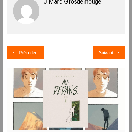
J-Marc Grosdemouge
Navigation
Précédent
Suivant
de
l’article