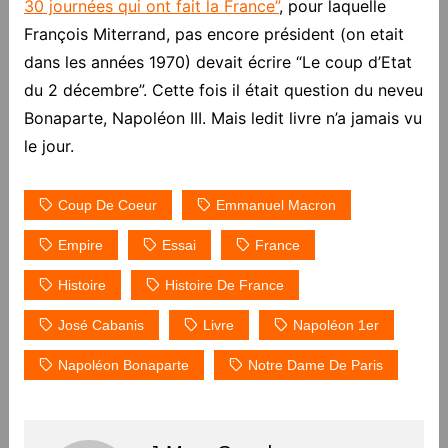
30 journées qui ont fait la France”
, pour laquelle
François Miterrand, pas encore président (on etait
dans les années 1970) devait écrire “Le coup d’Etat
du 2 décembre”. Cette fois il était question du neveu
Bonaparte, Napoléon III. Mais ledit livre n’a jamais vu
le jour.
Coup De Coeur
Emmanuel Macron
Empire
Essai
France
Histoire
Histoire De France
José Cabanis
Livre
Napoléon 1er
Napoléon Bonaparte
Notre Dame De Paris