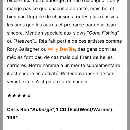
blues-rock, cette auberge n’a rien d’espagnol : on y
mange pas ce que chacun a apporté, mais bel et
bien une floppée de chansons toutes plus réussies
les unes que les autres et préparée par un artisan
sincère. Mention spéciale aux slows “
Gone Fishing
”
ou “
Heaven
“… Réa fait partie de ces artistes comme
Rory Gallagher ou
Willy DeVille
, des gens dont les
médias font peu de cas mais qui firent de belles
carrières. Notre homme a un mérite supplémentaire :
il est encore en activité. Redécouvrons-le de son
vivant, si ce n’est pas trop demander.
★★★★☆
Chris Rea “
Auberge
“, 1 CD (EastWest/Warner),
1991