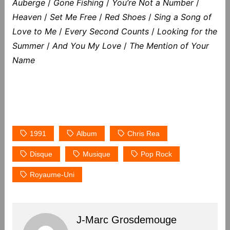
Auberge
/
Gone Fishing
/
You’re Not a Number
/
Heaven
/
Set Me Free
/
Red Shoes
/
Sing a Song of
Love to Me
/
Every Second Counts
/
Looking for the
Summer
/
And You My Love
/
The Mention of Your
Name
1991
Album
Chris Rea
Disque
Musique
Pop Rock
Royaume-Uni
J-Marc Grosdemouge