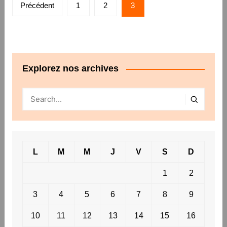
Pagination
Précédent
1
2
3
des
publications
Explorez nos archives
L
M
M
J
V
S
D
1
2
3
4
5
6
7
8
9
10
11
12
13
14
15
16