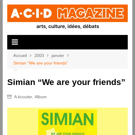
Aller
au
contenu
Accueil
2003
janvier
Simian “We are your friends”
Simian “We are your friends”
A écouter
,
Album