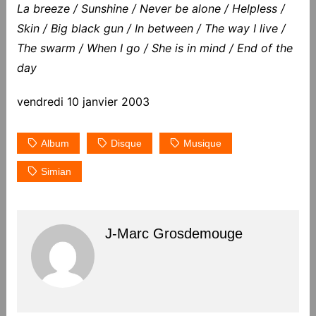
La breeze / Sunshine / Never be alone / Helpless /
Skin / Big black gun / In between / The way I live /
The swarm / When I go / She is in mind / End of the
day
vendredi 10 janvier 2003
Album
Disque
Musique
Simian
J-Marc Grosdemouge