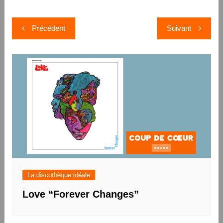
Navigation
Précédent
Suivant
de
l’article
La discothèque idéale
Love “Forever Changes”