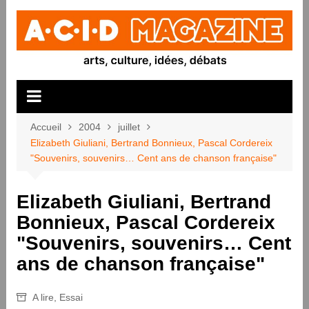
Aller
au
contenu
Accueil
2004
juillet
Elizabeth Giuliani, Bertrand Bonnieux, Pascal Cordereix
"Souvenirs, souvenirs… Cent ans de chanson française"
Elizabeth Giuliani, Bertrand
Bonnieux, Pascal Cordereix
"Souvenirs, souvenirs… Cent
ans de chanson française"
A lire
,
Essai