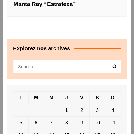
Manta Ray “Estratexa”
Explorez nos archives
L
M
M
J
V
S
D
1
2
3
4
5
6
7
8
9
10
11