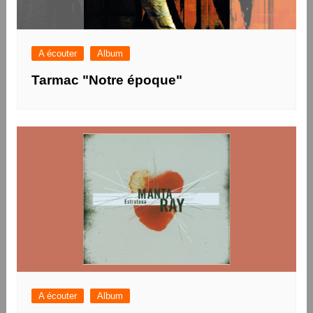
A écouter
Album
Tarmac "Notre époque"
A écouter
Album