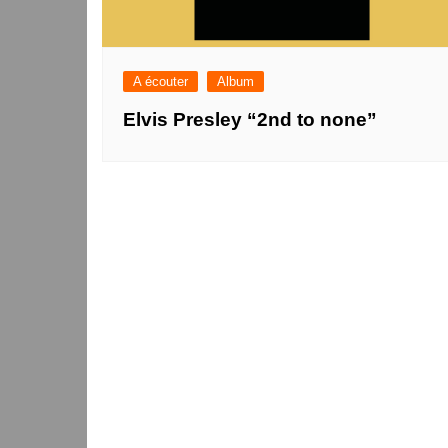
A écouter
Album
Elvis Presley “2nd to none”