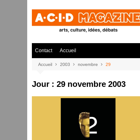
Aller
au
contenu
Contact
Accueil
Accueil
2003
novembre
29
Jour :
29 novembre 2003