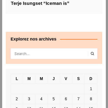
Terje Isungset “Iceman is”
Explorez nos archives
L
M
M
J
V
S
D
1
2
3
4
5
6
7
8