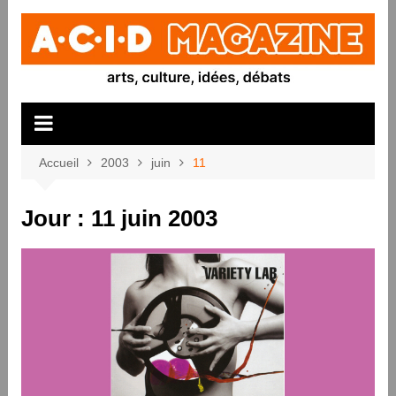
Aller
au
contenu
Accueil
2003
juin
11
Jour :
11 juin 2003