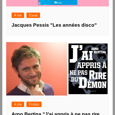
A lire
Essai
Jacques Pessis "Les années disco"
A lire
Fiction
Arno Bertina "J’ai appris à ne pas rire