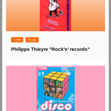
A lire
Essai
Philippe Thieyre "Rock’n’ records"