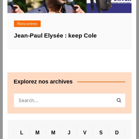
Rencontres
Jean-Paul Elysée : keep Cole
Explorez nos archives
L
M
M
J
V
S
D