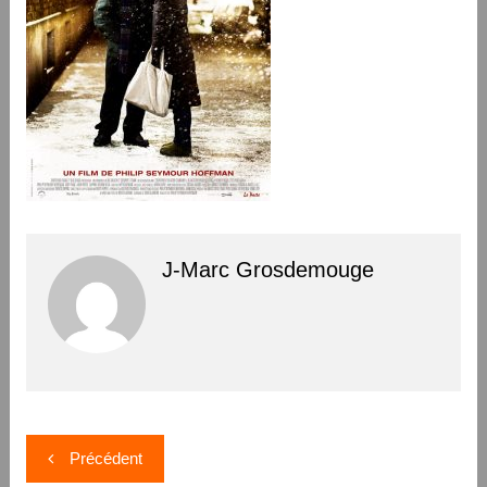
J-Marc Grosdemouge
Navigation
Précédent
de