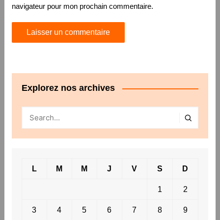
navigateur pour mon prochain commentaire.
Explorez nos archives
L
M
M
J
V
S
D
1
2
3
4
5
6
7
8
9