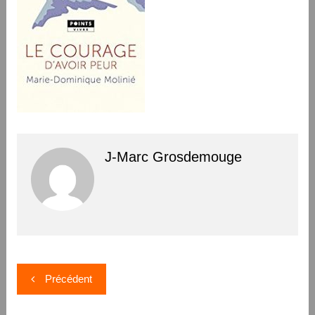
J-Marc Grosdemouge
Navigation
Précédent
de