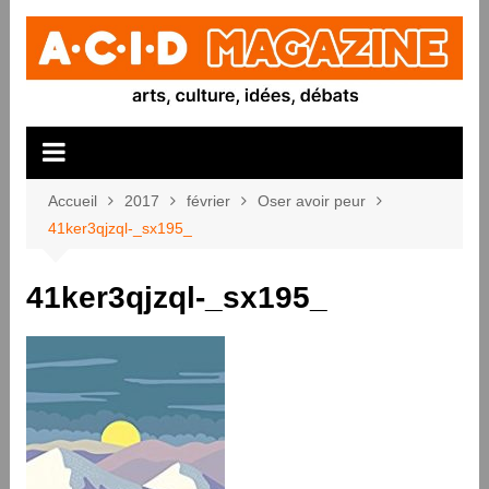
Aller
au
contenu
Accueil
2017
février
Oser avoir peur
41ker3qjzql-_sx195_
41ker3qjzql-_sx195_