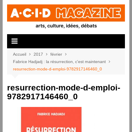
Aller
au
contenu
Accueil
2017
février
Fabrice Hadjadj : la résurrection, c'est maintenant
resurrection-mode-d-emploi-9782917146460_0
resurrection-mode-d-emploi-
9782917146460_0