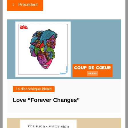
Navigation
Précédent
de
l’article
La discothèque idéale
Love “Forever Changes”