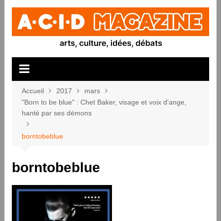
Aller
au
contenu
Accueil
2017
mars
"Born to be blue" : Chet Baker, visage et voix d'ange,
hanté par ses démons
borntobeblue
borntobeblue