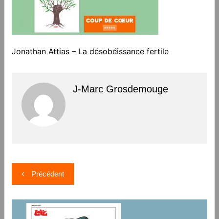
Jonathan Attias – La désobéissance fertile
J-Marc Grosdemouge
Navigation
Précédent
de
l’article