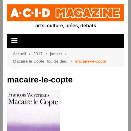
Aller
au
contenu
Accueil
2017
janvier
Macaire le Copte, fou de dieu
macaire-le-copte
macaire-le-copte