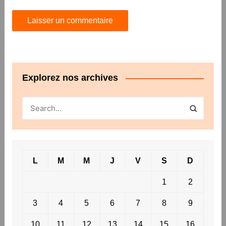
Explorez nos archives
L
M
M
J
V
S
D
1
2
3
4
5
6
7
8
9
10
11
12
13
14
15
16