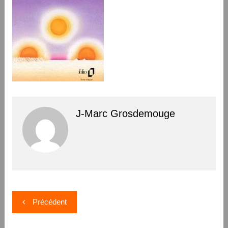
J-Marc Grosdemouge
Navigation
Précédent
de