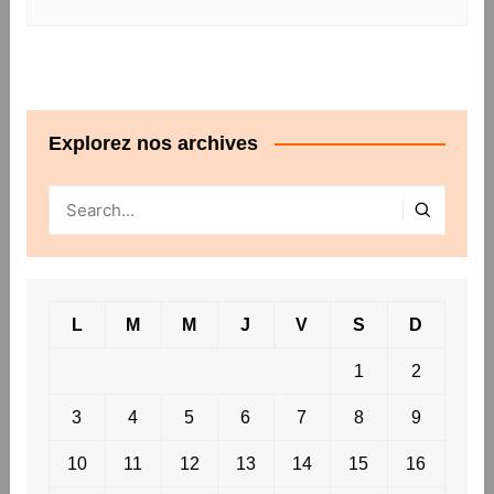
Explorez nos archives
L
M
M
J
V
S
D
1
2
3
4
5
6
7
8
9
10
11
12
13
14
15
16