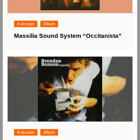
A écouter
Album
Massilia Sound System “Occitanista”
A écouter
Album