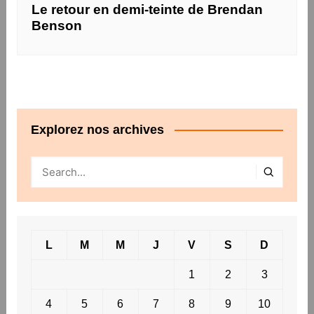
Le retour en demi-teinte de Brendan
Benson
Explorez nos archives
L
M
M
J
V
S
D
1
2
3
4
5
6
7
8
9
10