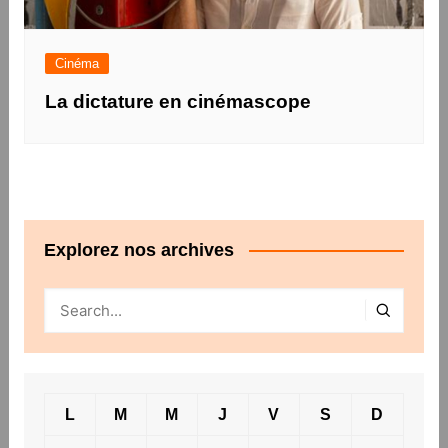
Cinéma
La dictature en cinémascope
Explorez nos archives
L
M
M
J
V
S
D