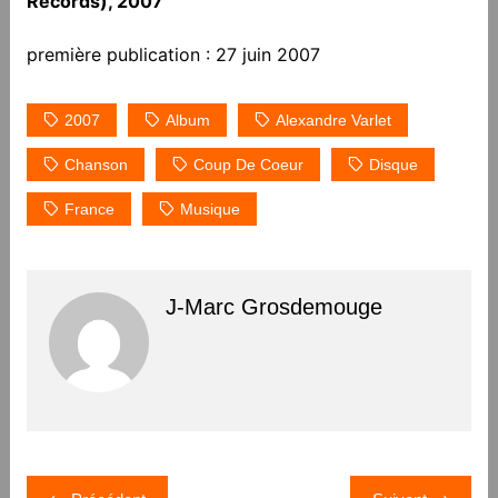
Records), 2007
première publication : 27 juin 2007
2007
Album
Alexandre Varlet
Chanson
Coup De Coeur
Disque
France
Musique
J-Marc Grosdemouge
Navigation