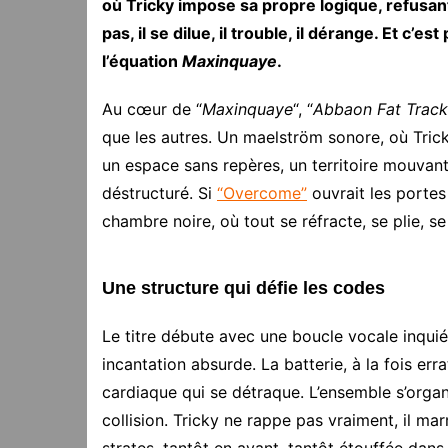
où Tricky impose sa propre logique, refusant t
pas, il se dilue, il trouble, il dérange. Et c’
l’équation
Maxinquaye
.
Au cœur de “
Maxinquaye
“, “
Abbaon Fat Track
que les autres. Un maelström sonore, où Tric
un espace sans repères, un territoire mouvant
déstructuré. Si
“Overcome”
ouvrait les portes 
chambre noire, où tout se réfracte, se plie, se 
Une structure qui défie les codes
Le titre débute avec une boucle vocale inqui
incantation absurde. La batterie, à la fois er
cardiaque qui se détraque. L’ensemble s’organ
collision. Tricky ne rappe pas vraiment, il mar
strates, tantôt en avant, tantôt étouffée dans l’