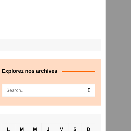
Explorez nos archives
L
M
M
J
V
S
D