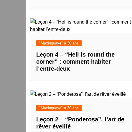
"Maxinquaye" a 30 ans
Leçon 4 – “Hell is round the
corner” : comment habiter
l’entre-deux
"Maxinquaye" a 30 ans
Leçon 2 – “Ponderosa”, l’art de
rêver éveillé