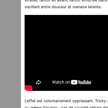
oscillant entre douceur et menace latente.
L’effet est volontairement oppressant. Tricky
ou même trip-hop : pas de couplet-refrain dis