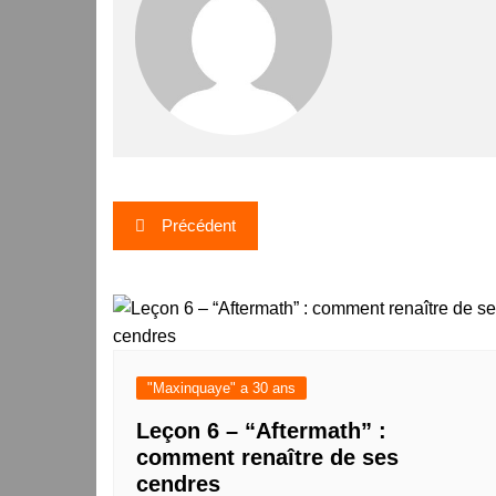
Navigation
Précédent
de
l’article
"Maxinquaye" a 30 ans
Leçon 6 – “Aftermath” :
comment renaître de ses
cendres