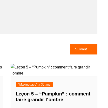
Suivant
"Maxinquaye" a 30 ans
Leçon 5 – “Pumpkin” : comment
faire grandir l’ombre