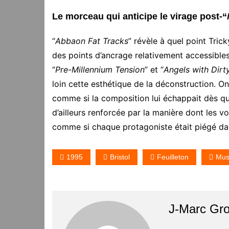
Le morceau qui anticipe le virage post-“
“
Abbaon Fat Tracks
” révèle à quel point Tricky
des points d’ancrage relativement accessible
“
Pre-Millennium Tension
” et “
Angels with Dirt
loin cette esthétique de la déconstruction. On
comme si la composition lui échappait dès que 
d’ailleurs renforcée par la manière dont les v
comme si chaque protagoniste était piégé da
1995
Bristol
Feuilleton
Mus
J-Marc Gr