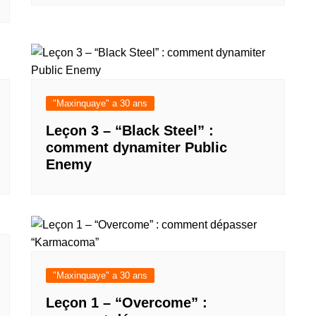
"Maxinquaye" a 30 ans
Leçon 3 – “Black Steel” :
comment dynamiter Public
Enemy
"Maxinquaye" a 30 ans
Leçon 1 – “Overcome” :