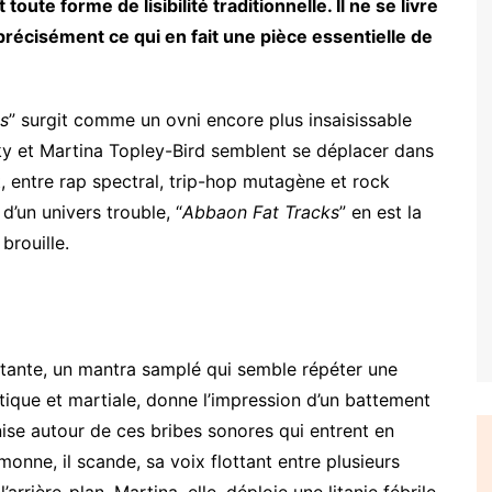
oute forme de lisibilité traditionnelle. Il ne se livre
est précisément ce qui en fait une pièce essentielle de
s
” surgit comme un ovni encore plus insaisissable
ky et Martina Topley-Bird semblent se déplacer dans
, entre rap spectral, trip-hop mutagène et rock
d’un univers trouble, “
Abbaon Fat Tracks
” en est la
brouille.
étante, un mantra samplé qui semble répéter une
ratique et martiale, donne l’impression d’un battement
ise autour de ces bribes sonores qui entrent en
monne, il scande, sa voix flottant entre plusieurs
arrière-plan. Martina, elle, déploie une litanie fébrile,