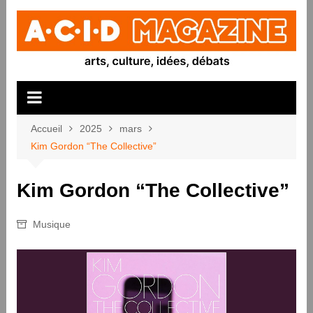
Aller
au
contenu
Accueil
2025
mars
Kim Gordon “The Collective”
Kim Gordon “The Collective”
Musique