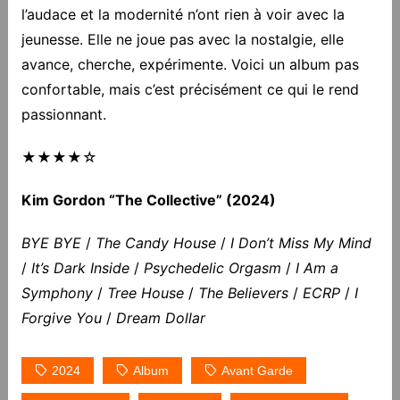
l’audace et la modernité n’ont rien à voir avec la
jeunesse. Elle ne joue pas avec la nostalgie, elle
avance, cherche, expérimente. Voici un album pas
confortable, mais c’est précisément ce qui le rend
passionnant.
★★★★☆
Kim Gordon “The Collective” (2024)
BYE BYE
/
The Candy House
/
I Don’t Miss My Mind
/
It’s Dark Inside
/
Psychedelic Orgasm
/
I Am a
Symphony
/
Tree House
/
The Believers
/
ECRP
/
I
Forgive You
/
Dream Dollar
2024
Album
Avant Garde