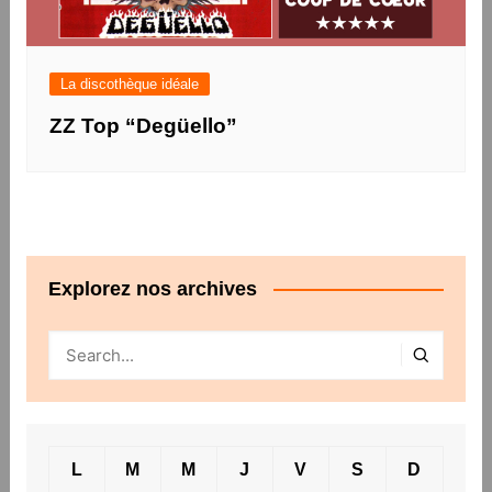
La discothèque idéale
ZZ Top “Degüello”
Explorez nos archives
L
M
M
J
V
S
D