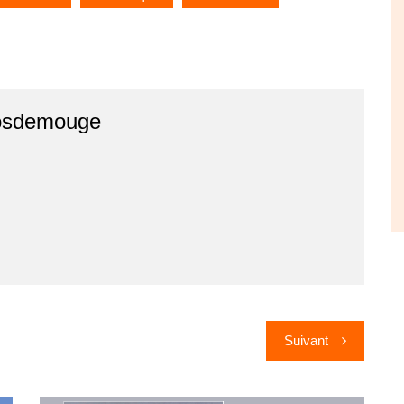
osdemouge
Suivant