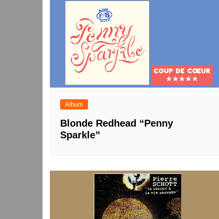
l’article
Album
Blonde Redhead “Penny
Sparkle”