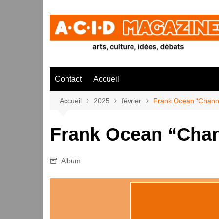
Aller
au
contenu
Contact
Accueil
Accueil
2025
février
Frank Ocean “Chann
Frank Ocean “Cha
Album