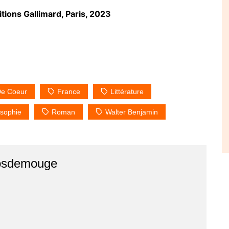
itions Gallimard, Paris, 2023
e Coeur
France
Littérature
osophie
Roman
Walter Benjamin
osdemouge