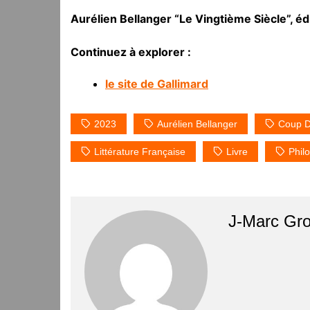
Aurélien Bellanger “Le Vingtième Siècle”, éd
Continuez à explorer :
le site de Gallimard
2023
Aurélien Bellanger
Coup D
Littérature Française
Livre
Phil
J-Marc Gr