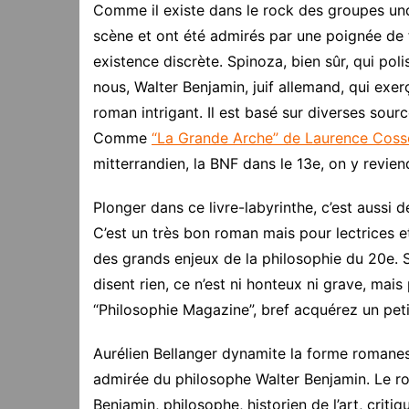
Comme il existe dans le rock des groupes und
scène et ont été admirés par une poignée de f
existence discrète. Spinoza, bien sûr, qui poli
nous, Walter Benjamin, juif allemand, qui exe
roman intrigant. Il est basé sur diverses sourc
Comme
“La Grande Arche” de Laurence Coss
mitterrandien, la BNF dans le 13e, on y revien
Plonger dans ce livre-labyrinthe, c’est aussi 
C’est un très bon roman mais pour lectrices e
des grands enjeux de la philosophie du 20e. 
disent rien, ce n’est ni honteux ni grave, mai
“Philosophie Magazine”, bref acquérez un pet
Aurélien Bellanger dynamite la forme romanes
admirée du philosophe Walter Benjamin. Le ro
Benjamin, philosophe, historien de l’art, critique