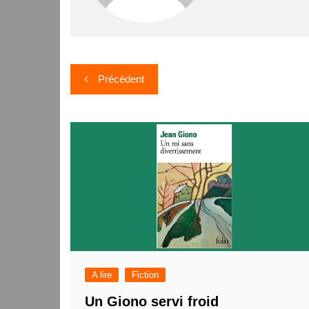
Navigation
Précédent
de
l’article
A lire
Fiction
Un Giono servi froid